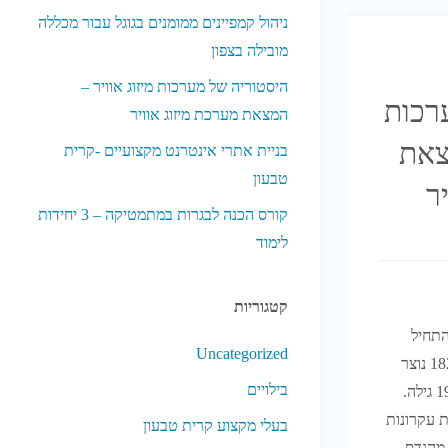
ניהול קמפיינים ממומנים בגוגל עבור מכללה
מובילה בצפון
היסטוריה של מערכות מיזוג אוויר –
רכות
המצאת מערכת מיזוג אוויר
צאת
בניית אתרי אינטרנט מקצועיים -קרית
טבעון
ר
קורס הכנה לבגרות במתמטיקה – 3 יחידות
לימוד
קטגוריות
התחיל
Uncategorized
המאה התשעה עשרה בשנת 1820 נוצר
בילויים
הקרח המלאכותי הראשון. ב1924 גילה.
י את עקרונות
בעלי מקצוע קרית טבעון
קליטה של קירור. בשנת 1834 מהנדס