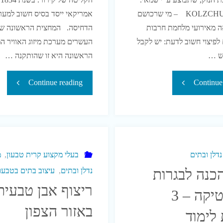
לפי אתר KOLZCHUT – מי שרכושם
אמריקאי ייסד בסיס חשוב למער
ה מאירועי מלחמת חרבות
הדחיסה. המחצית הראשונה ש
 לפיצוי חשוב לדעת: יש לקבל
העשרים מערכת מיזוג האוויר המ
ש …
הראשונה היא זו שהותקנה …
"שמאות
"היסטוריה
Continue reading
Continue
בתים
של
או
מערכות
מבנים
מיזוג
דלן ובתים
בעלי מקצוע קרית טבעון
,
מ
כנה לבגרות
נדלן ובתים
,
עיצוב בתים בטבעון
אשר
אוויר
ריצוף אבן טבעית
במתמטיקה – 3
ניזוקו
–
באזור הצפון
 לימוד