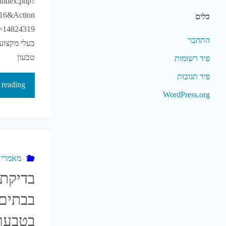
l/index.php?
16&Action
כלים
התחבר
בעלי מקצוע 
טבעון
פיד רשומות
פיד תגובות
 reading
WordPress.org
מאמרי נ
בדיקת ל
בבתים 
בטבעון