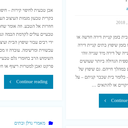
מרכזיות"
אבן טבעית לחיפוי קירות – חיפוי
בקרית טבעון מגמות העיצוב העו
חוזרות אל הטבע. וזה אומר שחו
טבעיים עולים לקדמת הבמה ונב
ית בזמן קניית דירה חדשה או
ידי רבים עבור שיפוץ הבית ועיצו
בזמן שיפוץ בתים קניית דירה
עכשווית ומרשימה. עובדה זו מ
יה של דירה מיד שנייה זוהי
השימוש הרב בחומרי גלם טבעיי
פית הגדולה ביותר שעושים
פרקט ואבן למטרות ריצוף או חי
במהלך חייהם. גם שיפוץ של
 כלומר בית שכבר קניתם – על
"חיפוי
Continue reading
יקויים או להתאים …
אבן
"בדיקת
Continue
בטבעון"
ליקויי
מאמרי נדלן ובתים
בנייה