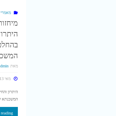
מאמרי נ
מיחזור
היתרון
בהחלטה
המשכנ
מאת
admin
מאי 13, 2018
היתרון והחי
המשכנתא ש
 reading