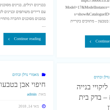
https://36000.co.i
בבניינים רגילים, בניינים מסוכנים 
Model=17&ModelInstance=
עם דיירים משותפים ובניינים לש
s=show&CatalogueID=14824319
במבנים מסוכנים החברה מתחיי
בטבעון – מתווכים בקריית
…
"שיקום
Continue reading
"קישורים
Continue
בניינים
חדשים
מסוכנים
ודפים
–
מאמרי נדלן ובתים
באתר
דלן ובתים
חיפוי אבן בטבעון
יקויי בנייה
שיפוץ
שהפנינו
מאת
admin
– בדק בית
מבנים
לקטגוריות
מאי 14, 2018
מסוכנים"