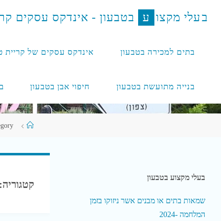
לגו
ב
ע
ל
י
מ
ק
צ
ו
ע
ב
ט
ב
ע
ו
ן
-
א
י
נ
ד
ק
ס
ע
ס
ק
י
ם
ק
ר
תוכן
בתים למכירה בטבעון
אינדקס עסקים של קריית ט
בנייה מתועשת בטבעון
חיפוי אבן בטבעון
ב
עמוד
 category
ראשי
בעלי מקצוע בטבעון
קטגוריה:
שמאות בתים או מבנים אשר ניזוקו בזמן
המלחמה -2024