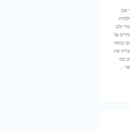
 אבן
למיות
מרי גלם
חרים על
בו בנימה
סבירה את
ם כמו
פוי …