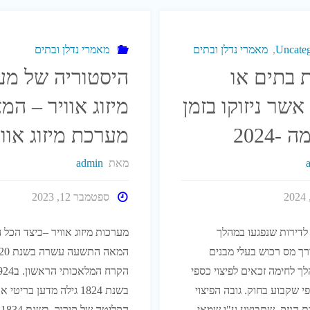
Uncateg
,
מאמרי נדלן ובתים
מאמרי נדלן ובתים
 בתים או
היסטוריה של מע
אשר ניזוקו בזמן
מיזוג אוויר – המ
-2024
מערכת מיזוג אווי
מאת
admin
ספטמבר 12, 2023
לדירות שנפגעו במהלך
מערכות מיזוג אוויר –כיצד הכל 
רך מס רכוש בעלי מבנים
ך לחימה זכאים לפיצוי כספי
י שקבוע בחוק. גובה הפיצוי
בשנת 1824 גילה מדען בריט
ת הנזק, שתבוצע ע"י שמאי.
ה