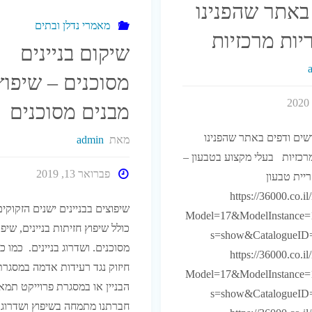
באתר שהפנינו
3
באזור
מאמרי נדלן ובתים
יות מרכזיות
שיקום בניינים
יחידות
הצפון"
מסוכנים – שיפוץ
לימוד"
מבנים מסוכנים
שים ודפים באתר שהפנינו
מאת
admin
רכזיות בעלי מקצוע בטבעון –
פברואר 13, 2019
ריית טבעון
https://36000.co.i
שיפוצים בבניינים ישנים הזקוקי
Model=17&ModelInstance=
כולל שיפוץ חזיתות בניינים, שיפ
s=show&CatalogueID
מסוכנים. ושדרוג בניינים. כמו כן
https://36000.co.i
חיזוק נגד רעידות אדמה במסגרת
Model=17&ModelInstance=
s=show&CatalogueID
חברתנו מתמחה בשיפוץ ושדרוג 