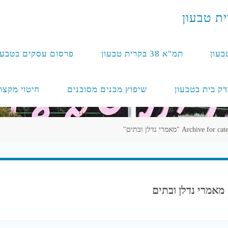
י
ת
ט
ב
ע
ו
ן
בעון
תמ"א 38 בקרית טבעון
פרסום עסקים בטבעו
דק בית בטבעון
שיפוץ מבנים מסוכנים
חיטוי מקצו
Archive for "מאמרי נדלן ובתים"
מאמרי נדלן ובתים