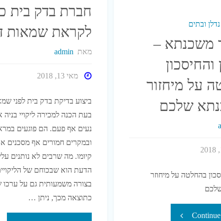
חברת בדק בית כ
בבתים
דלן ובתים
לקראת שמאות ד
 משכנתא –
–
מאת
admin
 והחיסכון
בדק
מאי 13, 2018
 על מיחזור
בית
ביצוע בדיקת בדק בית לפני שמא
תא שלכם
בעת הכנה למכירה ליקויי בניה א
בטבעון"
נעים אף פעם. הם פוגעים במרא
ובמקרים חמורים אף מסכנים א
קיומו. מה שרבים לא נותנים עלי
הדעת הוא שבכוחם של הליקויי
סכון בהחלטה על מיחוזר
בצורה משמעותית גם על ערכו ש
לכם
כתוצאה מכך, ניתן …
"מיחזור
Continue