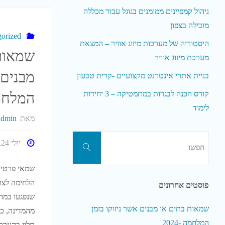
ניהול קמפיינים ממומנים בגוגל עבור מכללה
מובילה בצפון
orized
היסטוריה של מערכות מיזוג אוויר – המצאת
שמאות
מערכת מיזוג אוויר
מבנים 
בניית אתרי אינטרנט מקצועיים -קרית טבעון
קורס הכנה לבגרות במתמטיקה – 3 יחידות
המלחמה 
לימוד
מאת
admin
חפשו
יולי 24, 2024
חפשו
את:
שמאי פרטי 
הלחימה לצו
פוסטים אחרונים
שנפגעו במהל
שמאות בתים או מבנים אשר ניזוקו בזמן
מהמדינה, כפ
המלחמה -2024
תלוי בהערכ