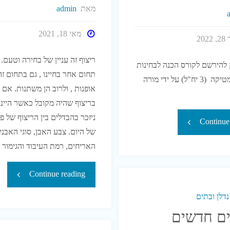
בזמן
המצאת
מאת
admin
המלחמה
מערכת
מאי 18, 2021
20
-2024"
מיזוג
ריצוף זה עניין של בחירה וטעם. 
 להירשם לקורס הכנה לבחינות
תחום אחר בחיינו , גם בתחום זה
אוויר"
בגרות במתמטיקה (3 יח"ל) על ידי מורה
אופנות , ולרוב הן משתנות. אם נ
בריצוף שהיה מקובל כאשר היינו 
ניזכר בהבדלים בין הריצוף של פ
"קורס
Continue
של היום. צבע האבן, סוגי האבנים
הכנה
האריחים, רמת העיבוד והגימור
לבגרות
"ריצוף
Continue reading
במתמטיקה
דלן ובתים
אבן
ים חדשים
–
טבעית