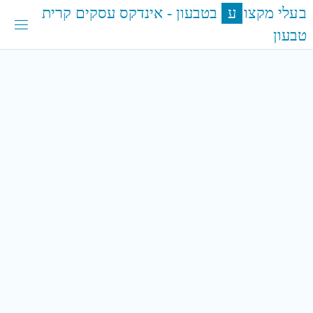
לגו
ב
ע
ל
י
מ
ק
צ
ו
ע
ב
ט
ב
ע
ו
ן
-
א
י
נ
ד
ק
ס
ע
ס
ק
י
ם
ק
ר
י
ת
תוכן
ט
ב
ע
ו
ן