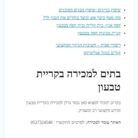
שיפוץ בניינים -שיפוץ מבנים מסוכנים
מהו מטף כיבוי אש וכיצד בוחרים את הנכון לך?
קפה אנין- בית קלייה ובית קפה בטבעון
קניית מכונות קפה בטבעון
ריפודי ספות – חשיבות הניקוי המקצועי
קודים בגוגל אנליטיקס
בתים למכירה בקריית
טבעון
בקרוב תוכלו למצוא כאן נכסי נדלן למכירה בקריית טבעון
ומידע מקצועי רב ומעמיק.
האתר עומד למכירה:
לפרטים התקשרו : 0527324540