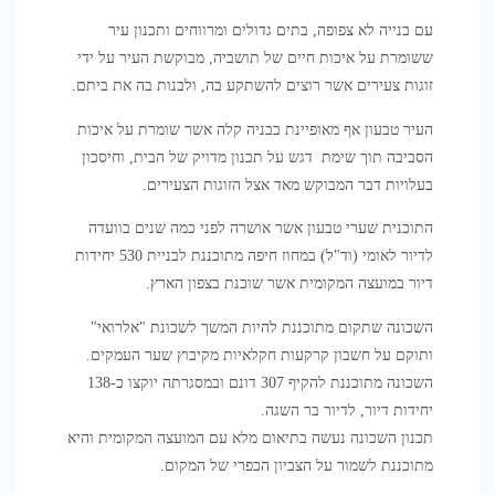
עם בנייה לא צפופה, בתים גדולים ומרווחים ותכנון עיר
ששומרת על איכות חיים של תושביה, מבוקשת העיר על ידי
זוגות צעירים אשר רוצים להשתקע בה, ולבנות בה את ביתם.
העיר טבעון אף מאופיינת בבניה קלה אשר שומרת על איכות
הסביבה תוך שימת דגש על תכנון מדויק של הבית, וחיסכון
בעלויות דבר המבוקש מאד אצל הזוגות הצעירים.
התוכנית שערי טבעון אשר אושרה לפני כמה שנים בוועדה
לדיור לאומי (וד"ל) במחוז חיפה מתוכננת לבניית 530 יחידות
דיור במועצה המקומית אשר שוכנת בצפון הארץ.
השכונה שתקום מתוכננת להיות המשך לשכונת "אלרואי"
ותוקם על חשבון קרקעות חקלאיות מקיבוץ שער העמקים.
השכונה מתוכננת להקיף 307 דונם ובמסגרתה יוקצו כ-138
יחידות דיור, לדיור בר השגה.
תכנון השכונה נעשה בתיאום מלא עם המועצה המקומית והיא
מתוכננת לשמור על הצביון הכפרי של המקום.