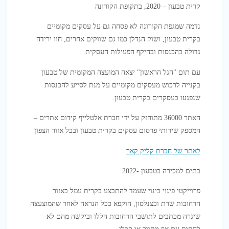
קרית טבעון – 2020, בתקופת הקורונה
נדמה שמגפת הקורונה לא פסחה גם על עסקים מקומיים
בקרית טבעון, ושוק הנדלן כמו גם שווקים אחרים, חוו ירידה
גדולה בהכנסות ובהיקף הפעילות העסקית.
עם תום "הגל הראשון" יצאה המועצה המקומית של טבעון
בקנייה לרכוש מעסקים מקומיים על מנת לסייע להכנסות
שנפגעו בעסקרים בקרית טבעון.
האתר 36000 מתוחזק על ידי חברת אלטלייף קידום אתרים –
המספק שירותי פרסום עסקים בקרית טבעון ובכל אזור הצפון
לאתר של חברת קליק קאר
בתים למכירה בטבעון -2022
פרוייקטי פינוי בינוי שעמד להתבצע בקרית עמל באזור
הרחובות שרת וכצנלסון, הוקפא ככל הנראה לאחר שהמוצעצה
שיגרה מכתבים לתושבי הרחובות הללו וביקשה מהם לא