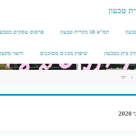
י
ת
ט
ב
ע
ו
ן
בעון
תמ"א 38 בקרית טבעון
פרסום עסקים בטבעו
דק בית בטבעון
שיפוץ מבנים מסוכנים
חיטוי מקצו
יוני
2020