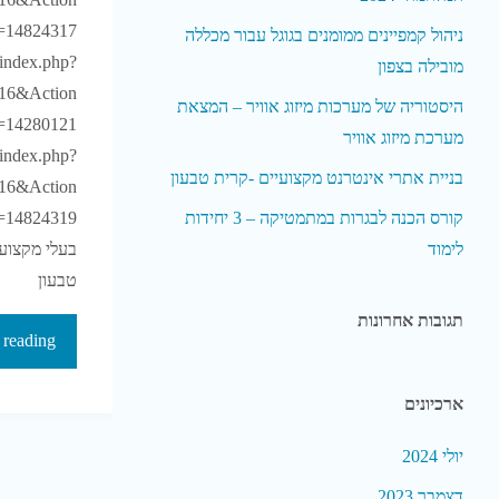
=14824317
ניהול קמפיינים ממומנים בגוגל עבור מכללה
l/index.php?
מובילה בצפון
16&Action
היסטוריה של מערכות מיזוג אוויר – המצאת
=14280121
מערכת מיזוג אוויר
l/index.php?
בניית אתרי אינטרנט מקצועיים -קרית טבעון
16&Action
קורס הכנה לבגרות במתמטיקה – 3 יחידות
בעלי מקצוע 
לימוד
טבעון
תגובות אחרונות
 reading
ארכיונים
יולי 2024
דצמבר 2023