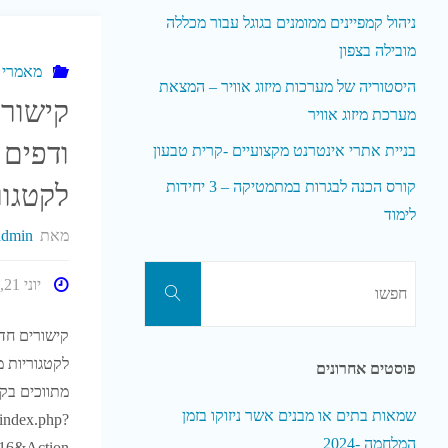
ניהול קמפיינים ממומנים בגוגל עבור מכללה
מובילה בצפון
מאמרי נ
היסטוריה של מערכות מיזוג אוויר – המצאת
קישור
מערכת מיזוג אוויר
ודפים 
בניית אתרי אינטרנט מקצועיים -קרית טבעון
קורס הכנה לבגרות במתמטיקה – 3 יחידות
לקטגור
לימוד
מאת
admin
חפשו
יוני 21, 2020
חפשו
את:
קישורים חד
לקטגוריות מ
פוסטים אחרונים
מתווכים בק
שמאות בתים או מבנים אשר ניזוקו בזמן
l/index.php?
המלחמה -2024
16&Action