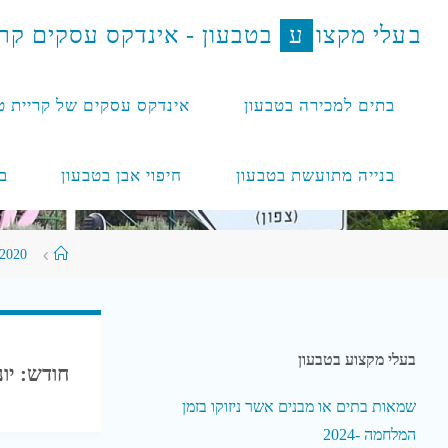
לגו
ב
ע
ל
י
מ
ק
צ
ו
ע
ב
ט
ב
ע
ו
ן
-
א
י
נ
ד
ק
ס
ע
ס
ק
י
ם
ק
ר
תוכן
בתים למכירה בטבעון
אינדקס עסקים של קריית ט
בנייה מתועשת בטבעון
חיפוי אבן בטבעון
ב
עמוד
2020
ראשי
בעלי מקצוע בטבעון
חודש:
יוני 
שמאות בתים או מבנים אשר ניזוקו בזמן
המלחמה -2024