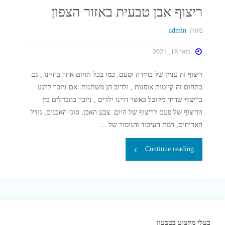
ריצוף אבן טבעית באזור הצפון
מאת
admin
מאי 18, 2021
ריצוף זה עניין של בחירה וטעם. כמו בכל תחום אחר בחיינו , גם
בתחום זה קיימות אופנות , ולרוב הן משתנות. אם ניזכר לרגע
בריצוף שהיה מקובל כאשר היינו ילדים , ניזכר בהבדלים בין
הריצוף של פעם לריצוף של היום. צבע האבן, סוגי האבנים, גודל
האריחים, רמת העיבוד והגימור של …
"ריצוף
Continue reading
אבן
טבעית
באזור
בעלי מקצוע בטבעון