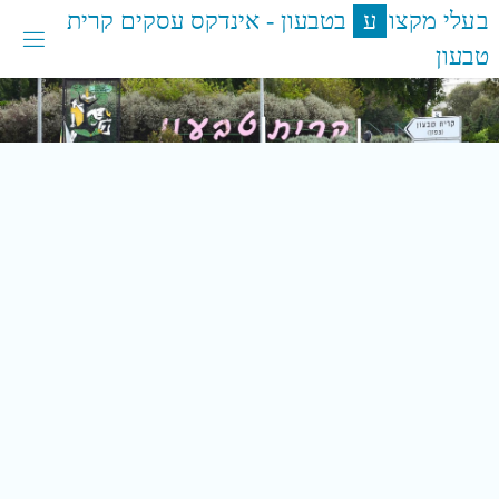
לגו
ב
ע
ל
י
מ
ק
צ
ו
ע
ב
ט
ב
ע
ו
ן
-
א
י
נ
ד
ק
ס
ע
ס
ק
י
ם
ק
ר
י
ת
תוכן
ט
ב
ע
ו
ן