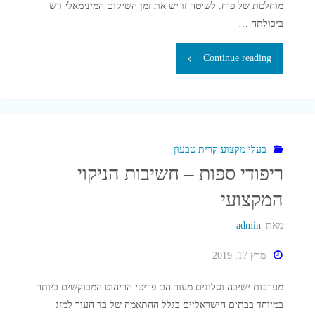
מוחלטת של פיח. לשיטה זו יש את זמן השיקום המינימאלי ויש
ביכולתה …
"ניקוי
Continue reading
בקרח
יבש
בסביבה
בעלי מקצוע קרית טבעון
ריפודי ספות – חשיבות הניקוי
תעשייתית
המקצועי
–
מאת
admin
ניקוי
מרץ 17, 2019
בקרח
מערכות ישיבה וסלונים מעור הם פריטי הריהוט המבוקשים ביותר
לתעשייה"
במיוחד בבתים הישראליים בגלל ההתאמה של בד העור למזג