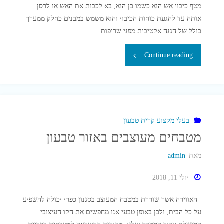
מטף כיבוי אש הוא כשמו כן הוא, בא לכבות את האש או לרסן
אותה עד להגעת כוחות הכיבוי והוא משמש במבנים כחלק ממערך
כולל של הגנה אקטיבית מפני שריפות.
"מהו
Continue reading
מטף
כיבוי
אש
בעלי מקצוע קרית טבעון
מטבחים מעוצבים באזור טבעון
וכיצד
מאת
admin
בוחרים
יולי 11, 2018
את
האווירה אשר שוררת במטבח המעוצב בסגנון כפרי יכולה להשפיע
הנכון
על כל הבית, ולכן באופן טבעי אנו מחפשים את הקו העיצובי