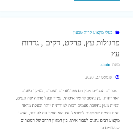
אבן
טבעית
באזור
בעלי מקצוע קרית טבעון
פרגולות עץ, פרקט, דקים , גדרות
הצפון"
עץ
מאת
admin
אוגוסט 27, 2020
מוצרים הבנויים מעץ הם פופולאריים ונפוצים, בעיקר בשנים
האחרונות. עץ נחשב לחומר איכותי, עמיד ובעל מראה יפה ונעים,
ובנייה מעץ נחשבת פעמים רבות למודרנית יותר ובעלת מראה
נעים וחמים שמתאים לישראל. עץ הוא חומר נוח לעיבוד, ואנשי
מקצוע רבים נהנים לעבוד איתו. בין המגוון הרחב של המוצרים
שעשויים עץ …