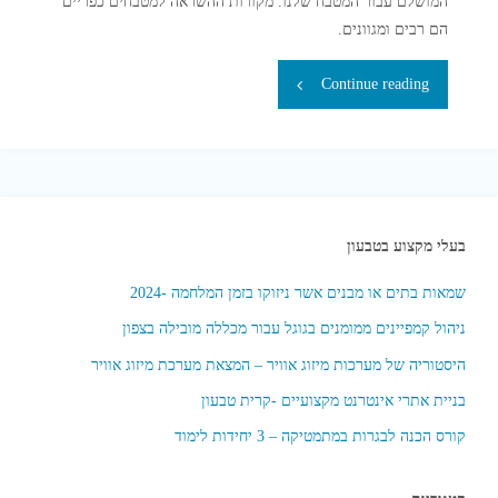
המושלם עבור המטבח שלנו. מקורות ההשראה למטבחים כפריים
לך?"
הם רבים ומגוונים.
"מטבחים
Continue reading
מעוצבים
באזור
טבעון"
בעלי מקצוע בטבעון
שמאות בתים או מבנים אשר ניזוקו בזמן המלחמה -2024
ניהול קמפיינים ממומנים בגוגל עבור מכללה מובילה בצפון
היסטוריה של מערכות מיזוג אוויר – המצאת מערכת מיזוג אוויר
בניית אתרי אינטרנט מקצועיים -קרית טבעון
קורס הכנה לבגרות במתמטיקה – 3 יחידות לימוד