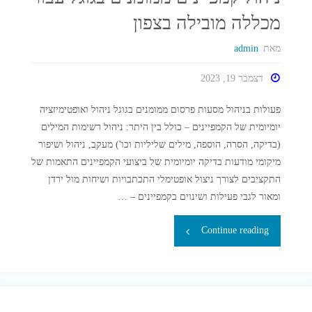
מכללה מובילה בצפון
מאת
admin
דצמבר 19, 2023
פעולות בניהול מסעות פרסום ממומנים בגוגל ניהול ואופטימיזציה
יומיומית של הקמפיינים – כולל בין היתר: ניהול רשימות המילים
(בדיקה, הסרה, הוספה, מילים שליליות וכו') מעקב, ניהול ושיפור
מיקומי מודעות בדיקה יומיומית של ביצועי הקמפיינים התאמות של
התקציבים לצורך ניצול אופטימלי התכתבויות ושיחות מול ירדן
ומאור לגבי פעילות ושינוים בקמפיינים – …
"ניהול
Continue reading
קמפיינים
ממומנים