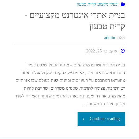
בגוגל
בעלי מקצוע קרית טבעון
בניית אתרי אינטרנט מקצועיים -
עבור
קרית טבעון
מכללה
מאת
admin
מובילה
אוקטובר 25, 2022
בצפון"
בניית אתרי אינטרנט מקצועיים – מיתוג העסק שלכם בעידן
התחרותי שבו אנו חיים, לא מספיק להקים עסק ולהעלות אתר
אינטרנט המתבסס על רעיון טוב וכוונות יפות בעולם שבו אנו חיים
יש חשיבות עצומה לתדמית שאנחנו משדרים, שחייבת להיות
מהוקצעת, אחידה ומעניינת כאחד. התדמית שנותרת אמורה לשדר
זיכרון חיובי חד משמעי …
"בניית
Continue reading
אתרי