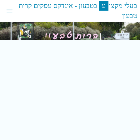
לגו
ב
ע
ל
י
מ
ק
צ
ו
ע
ב
ט
ב
ע
ו
ן
-
א
י
נ
ד
ק
ס
ע
ס
ק
י
ם
ק
ר
י
ת
תוכן
ט
ב
ע
ו
ן