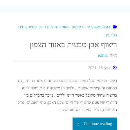
גינון
לטיפוח
גינה
בעלי מקצוע קרית טבעון
,
מאמרי נדלן ובתים
,
עיצוב בתים
בטבעון
על
ריצוף אבן טבעית באזור הצפון
ידי
מאת
admin
חברת
מאי 18, 2021
גינון
ריצוף זה עניין של בחירה וטעם. כמו בכל תחום אחר בחיינו , גם
בתחום זה קיימות אופנות , ולרוב הן משתנות. אם ניזכר לרגע
מקצועית"
בריצוף שהיה מקובל כאשר היינו ילדים , ניזכר בהבדלים בין
הריצוף של פעם לריצוף של היום. צבע האבן, סוגי האבנים, גודל
האריחים, רמת העיבוד והגימור של …
"ריצוף
Continue reading