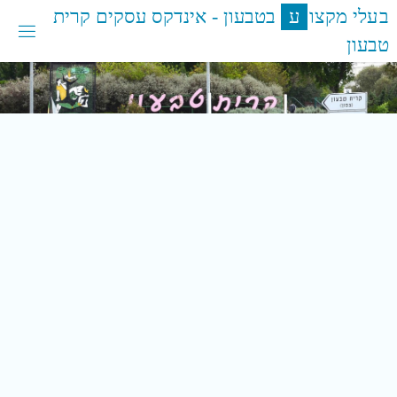
לגו
ב
ע
ל
י
מ
ק
צ
ו
ע
ב
ט
ב
ע
ו
ן
-
א
י
נ
ד
ק
ס
ע
ס
ק
י
ם
ק
ר
י
ת
תוכן
ט
ב
ע
ו
ן