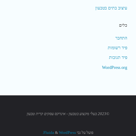
עיצוב בתים בטבעון
כלים
התחבר
פיד רשומות
פיד תגובות
WordPress.org
©2023 בעלי מקצוע בטבעון - אינדקס עסקים קרית טבעון
פועל על גבי
Fluida
WordPress.
&