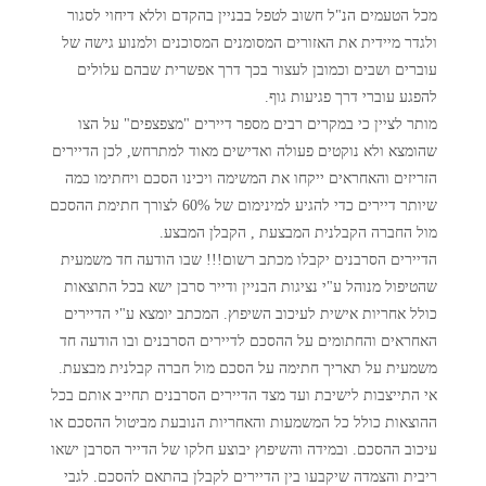
מכל הטעמים הנ"ל חשוב לטפל בבניין בהקדם וללא דיחוי לסגור
ולגדר מיידית את האזורים המסומנים המסוכנים ולמנוע גישה של
עוברים ושבים וכמובן לעצור בכך דרך אפשרית שבהם עלולים
להפגע עוברי דרך פגיעות גוף.
מותר לציין כי במקרים רבים מספר דיירים "מצפצפים" על הצו
שהומצא ולא נוקטים פעולה ואדישים מאוד למתרחש, לכן הדיירים
הזריזים והאחראים ייקחו את המשימה ויכינו הסכם ויחתימו כמה
שיותר דיירים כדי להגיע למינימום של 60% לצורך חתימת ההסכם
מול החברה הקבלנית המבצעת , הקבלן המבצע.
הדיירים הסרבנים יקבלו מכתב רשום!!! שבו הודעה חד משמעית
שהטיפול מנוהל ע"י נציגות הבניין ודייר סרבן ישא בכל התוצאות
כולל אחריות אישית לעיכוב השיפוץ. המכתב יומצא ע"י הדיירים
האחראים והחתומים על ההסכם לדיירים הסרבנים ובו הודעה חד
משמעית על תאריך חתימה על הסכם מול חברה קבלנית מבצעת.
אי התייצבות לישיבת ועד מצד הדיירים הסרבנים תחייב אותם בכל
ההוצאות כולל כל המשמעות והאחריות הנובעת מביטול ההסכם או
עיכוב ההסכם. ובמידה והשיפוץ יבוצע חלקו של הדייר הסרבן ישאו
ריבית והצמדה שיקבעו בין הדיירים לקבלן בהתאם להסכם. לגבי