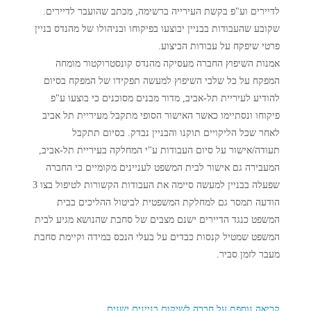
לדיירים וע"פ בקשת העירייה ברשימה, מכתב שהועבר לדיירים.
שקובע שהעבודות בבניין יבוצעו בפיקוחו ובניהולו של מהנדס בניין
פרטי שיפקח על עבודות הביצוע.
אמנות השיפוץ החברה מעסיקה מהנדס קונסטרוקטור מומחה
המפקח על כל שלבי השיפוץ למעשה תפקידו של המפקח בסיום
להודיע לעיריית תל-אביב, מדור מבנים מסוכנים כי בוצעו ע"פ
פיקוחו ונסתיימו כאשר האישור הסופי מתקבל מעיריית תל אביב
לאחר שכל הליקויים תוקנו והבניין נבדק. בסיום תתקבל
תעודה/אישור על סיום העבודות ע"י המחלקה בעיריית תל-אביב,
המעבירה גם אישור לבית המשפט לעניינים מקומיים כי החברה
שפעלה בבניין למעשה סיימה את העבודות הקשורות לטיפול בצו 3
הודעה תמסר גם למחלקת המשפטית לביטול ההליכים בבית
המשפט כנגד הדיירים ישנם מצבים של סחבת שהנושא מגיע לבית
המשפט שמטיל קנסות כבדים על בעלי הנכס במידה וקיימת סחבת
מעבר לזמן סביר.
קריאה נוספת על חברה לשיקום בניינים ישנים