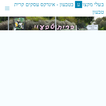
לגו
ב
ע
ל
י
מ
ק
צ
ו
ע
ב
ט
ב
ע
ו
ן
-
א
י
נ
ד
ק
ס
ע
ס
ק
י
ם
ק
ר
י
ת
תוכן
ט
ב
ע
ו
ן