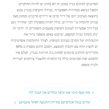
הסרבנים לסיכום בניין מסוכן זה לא צחוק יש להיות החלטיים
ולטפל בנושא במהירות האפשרית. במידה והשיפוץ בבניין נמנע
כתוצאה מעיכוב יזום של דייר סרבן או דיירים סרבנים וכמובן מצב
שניתן להוכחה ע"י הדיירים, כולל ראיות מספקות לכך שהדייר נקט
בכל דרך אפשרית לעיכוב השיפוץ מטעמים השמורים לו. לדבר זה
ינתן משקל בבית המשפט, שיקבע באופן משפטי ברור את
התנהלותו של הסרבן בעיכוב השיפוץ, לצורך התקדמות אופרטיבית
יש להציג חוזה עם הקבלן והמבצע, הסכם חתום מספיק כ-60%
מהדיירים להרכיב פיגומים לפחות ב-2 חזיתות בבניין, לצלם את
ההסכם ואת הפיגומים כולל כל הראיות ולהעביר צילומים לעירייה
ולבית משפט.
מהו מטף כיבוי אש וכיצד בוחרים את הנכון לך?
קודים בגוגל אנליטיקס ומדידת התנועה לאתר אינטרנט