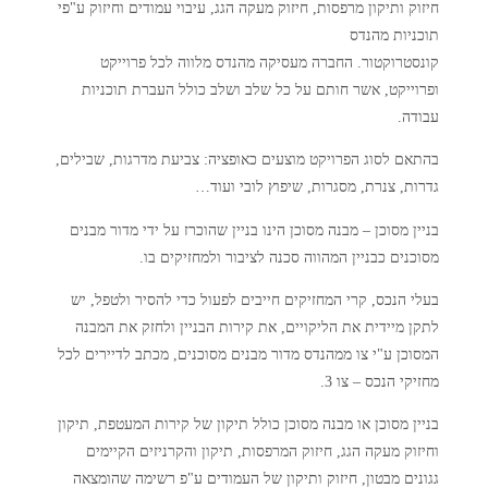
חיזוק ותיקון מרפסות, חיזוק מעקה הגג, עיבוי עמודים וחיזוק ע"פי
תוכניות מהנדס
קונסטרוקטור. החברה מעסיקה מהנדס מלווה לכל פרוייקט
ופרוייקט, אשר חותם על כל שלב ושלב כולל העברת תוכניות
עבודה.
בהתאם לסוג הפרויקט מוצעים כאופציה: צביעת מדרגות, שבילים,
גדרות, צנרת, מסגרות, שיפוץ לובי ועוד…
בניין מסוכן – מבנה מסוכן הינו בניין שהוכרז על ידי מדור מבנים
מסוכנים כבניין המהווה סכנה לציבור ולמחזיקים בו.
בעלי הנכס, קרי המחזיקים חייבים לפעול כדי להסיר ולטפל, יש
לתקן מיידית את הליקויים, את קירות הבניין ולחזק את המבנה
המסוכן ע"י צו ממהנדס מדור מבנים מסוכנים, מכתב לדיירים לכל
מחזיקי הנכס – צו 3.
בניין מסוכן או מבנה מסוכן כולל תיקון של קירות המעטפת, תיקון
וחיזוק מעקה הגג, חיזוק המרפסות, תיקון והקרניזים הקיימים
גגונים מבטון, חיזוק ותיקון של העמודים ע"פ רשימה שהומצאה