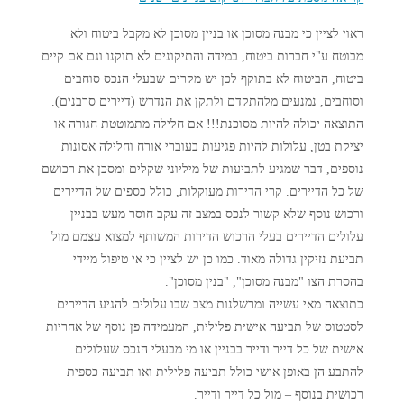
ראוי לציין כי מבנה מסוכן או בניין מסוכן לא מקבל ביטוח ולא
מבוטח ע"י חברות ביטוח, במידה והתיקונים לא תוקנו וגם אם קיים
ביטוח, הביטוח לא בתוקף לכן יש מקרים שבעלי הנכס סוחבים
וסוחבים, נמנעים מלהתקדם ולתקן את הנדרש (דיירים סרבנים).
התוצאה יכולה להיות מסוכנת!!! אם חלילה מתמוטטת חגורה או
יציקת בטן, עלולות להיות פגיעות בעוברי אורח וחלילה אסונות
נוספים, דבר שמגיע לתביעות של מיליוני שקלים ומסכן את רכושם
של כל הדיירים. קרי הדירות מעוקלות, כולל כספים של הדיירים
ורכוש נוסף שלא קשור לנכס במצב זה עקב חוסר מעש בבניין
עלולים הדיירים בעלי הרכוש הדירות המשותף למצוא עצמם מול
תביעת נזיקין גדולה מאוד. כמו כן יש לציין כי אי טיפול מיידי
בהסרת הצו "מבנה מסוכן", "בנין מסוכן".
כתוצאה מאי עשייה ומרשלנות מצב שבו עלולים להגיע הדיירים
לסטטוס של תביעה אישית פלילית, המעמידה פן נוסף של אחריות
אישית של כל דייר ודייר בבניין או מי מבעלי הנכס שעלולים
להתבע הן באופן אישי כולל תביעה פלילית ואו תביעה כספית
רכושית בנוסף – מול כל דייר ודייר.